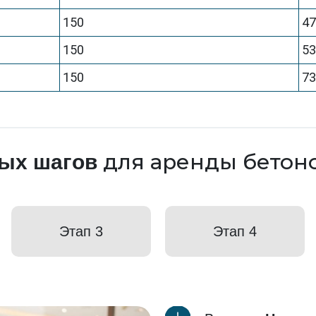
150
4
150
5
150
7
для аренды бетон
тых шагов
Этап 3
Этап 4