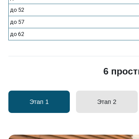
до 52
до 57
до 62
6 прос
Этап 1
Этап 2