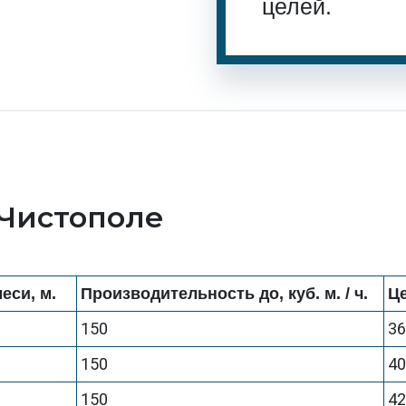
целей.
 Чистополе
еси, м.
Производительность до, куб. м. / ч.
Це
150
3
150
4
150
4