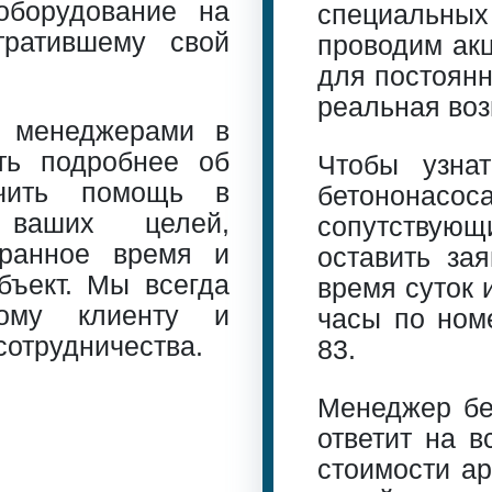
оборудование на
специальн
ратившему свой
проводим акц
для постоянн
реальная воз
 менеджерами в
ть подробнее об
Чтобы узна
учить помощь в
бетононас
ваших целей,
сопутствую
бранное время и
оставить за
бъект. Мы всегда
время суток 
дому клиенту и
часы по но
сотрудничества.
83
.
Менеджер бес
ответит на в
стоимости а