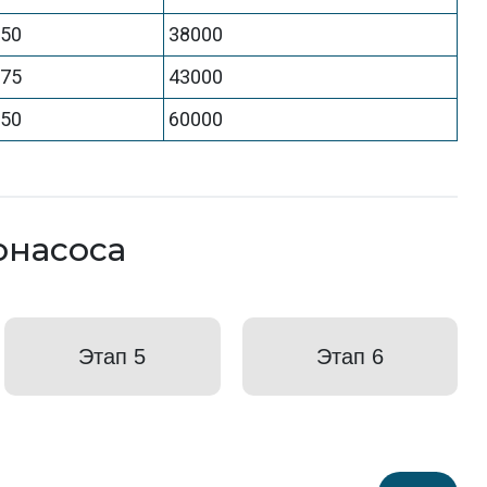
750
38000
375
43000
350
60000
онасоса
Этап 5
Этап 6