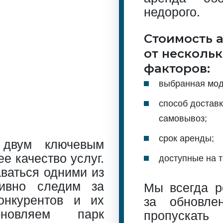
недорого.
Стоимость 
от несколь
факторов:
выбранная моде
способ доставк
самовывоз;
срок аренды;
двум ключевым
 качество услуг.
доступные на 
ваться одними из
ивно следим за
Мы всегда р
онкурентов и их
за обновле
бновляем парк
пропускать