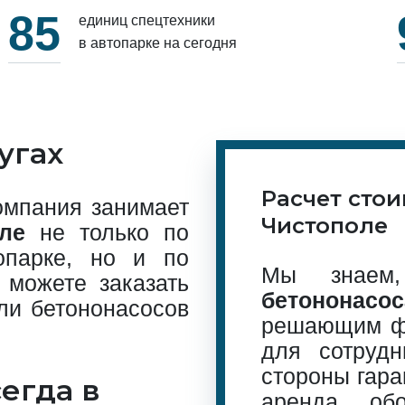
85
единиц спецтехники
в автопарке на сегодня
угах
Расчет стои
омпания занимает
Чистополе
ле
не только по
опарке, но и по
Мы знае
 можете заказать
бетононасос
ли бетононасосов
решающим фа
для сотрудн
стороны гара
егда в
аренда обо